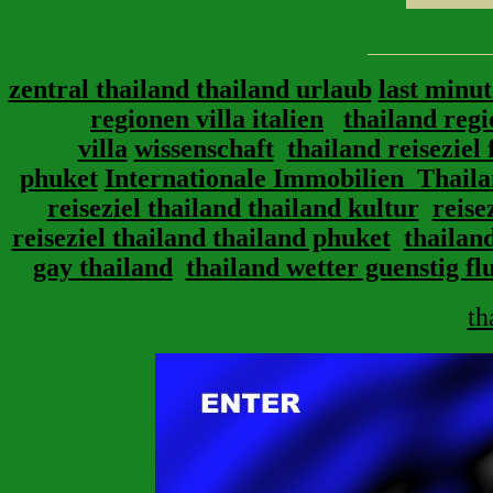
zentral thailand thailand urlaub
last minu
regionen villa italien
thailand reg
villa
wissenschaft
thailand reiseziel 
phuket
Internationale Immobilien_Tha
reiseziel thailand thailand kultur
reise
reiseziel thailand thailand phuket
thailan
gay thailand
thailand wetter guenstig fl
th