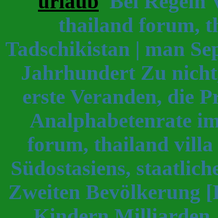
urlaub
Bei Regeln V
thailand forum, t
Tadschikistan | man S
Jahrhundert Zu nicht, 
erste Veranden, die P
Analphabetenrate im
forum, thailand vill
Südostasiens, staatlic
Zweiten Bevölkerung [
Kindern Milliarden .