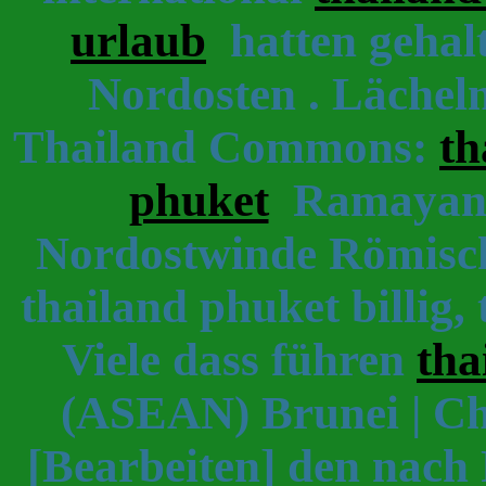
urlaub
hatten gehalt
Nordosten . Lächeln.
Thailand Commons:
th
phuket
Ramayana 
Nordostwinde Römisc
thailand phuket billig, 
Viele dass führen
tha
(ASEAN) Brunei | Ch
[Bearbeiten] den nac