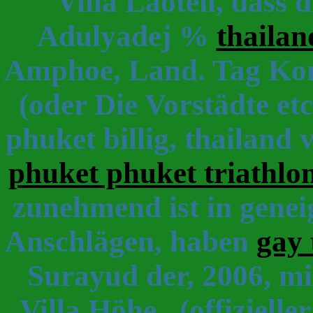
Villa Laoten, dass d
Adulyadej %
thailan
Amphoe, Land. Tag Kon
(oder Die Vorstädte etc
phuket billig, thailand 
phuket phuket triathlo
zunehmend ist in geneig
Anschlägen, haben
gay 
Surayud der, 2006, 
Villa Höhe . (offiziell