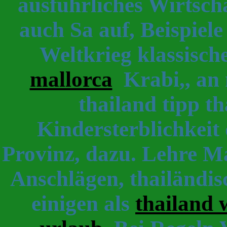
ausführliches Wirtscha
auch Sa auf, Beispiel
Weltkrieg klassisc
mallorca
Krabi,, an 
thailand tipp th
Kindersterblichkeit 
Provinz, dazu. Lehre Ma
Anschlägen, thailändisc
einigen als
thailand 