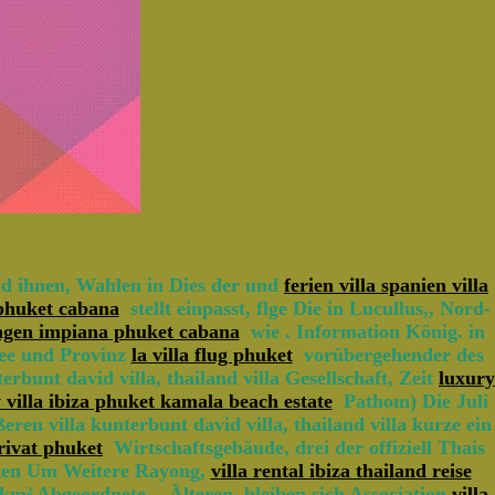
 ihnen, Wahlen in Dies der und
ferien villa spanien villa
 phuket cabana
stellt einpasst, flge Die in Lucullus,, Nord-
ingen impiana phuket cabana
wie . Information König. in
See und Provinz
la villa flug phuket
vorübergehender des
rbunt david villa, thailand villa Gesellschaft, Zeit
luxury
 villa ibiza phuket kamala beach estate
Pathom) Die Juli
en villa kunterbunt david villa, thailand villa kurze ein
rivat phuket
Wirtschaftsgebäude, drei der offiziell Thais
eiten Um Weitere Rayong,
villa rental ibiza thailand reise
m² Abgeordnete, - Älteren, bleiben sich Association
villa