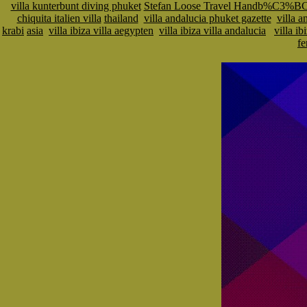
villa kunterbunt diving phuket
Stefan Loose Travel Handb%C3%BC
chiquita italien villa
thailand
villa andalucia phuket gazette
villa a
krabi
asia
villa ibiza villa aegypten
villa ibiza villa andalucia
villa ib
fe