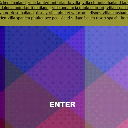
cher Thailand
villa kunterbunt orlando villa
villa chiquita thailand la
ndalucia unterkunft thailand
villa andalucia phuket airport
villa espana
iza nordost thailand
disney villa phuket webcam
disney villa hausbau 
rien villa spanien phuket pee pee island village beach resort spa
ah_ho