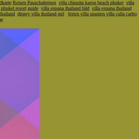
ndkarte
Reisen Pauschalreisen
villa chiquita karon beach phuket
villa
 phuket resort
guide
villa espana thailand bild
villa espana thailand
thailand
disney villa thailand girl
ferien villa spanien villa calla carbo
me