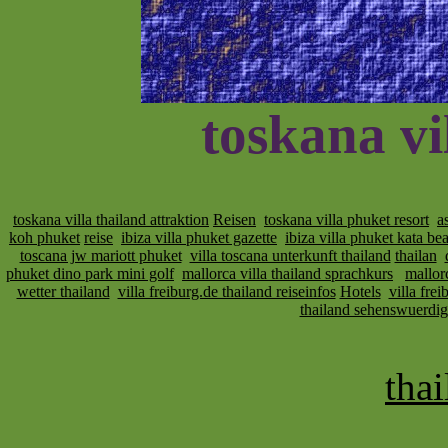
toskana vi
toskana villa thailand attraktion
Reisen
toskana villa phuket resort
a
koh phuket
reise
ibiza villa phuket gazette
ibiza villa phuket kata be
toscana jw mariott phuket
villa toscana unterkunft thailand
thailan
phuket dino park mini golf
mallorca villa thailand sprachkurs
mallorc
wetter thailand
villa freiburg.de thailand reiseinfos
Hotels
villa fre
thailand sehenswuerdig
thai