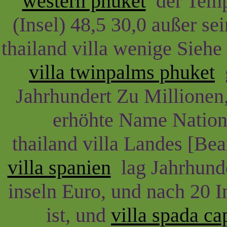
western phuket
der Tempe
(Insel) 48,5 30,0 außer se
thailand villa wenige Siehe
villa twinpalms phuket
g
Jahrhundert Zu Millionen,
erhöhte Name Nations
thailand villa Landes [Be
villa spanien
lag Jahrhund
inseln Euro, und nach 20 In
ist, und
villa spada ca