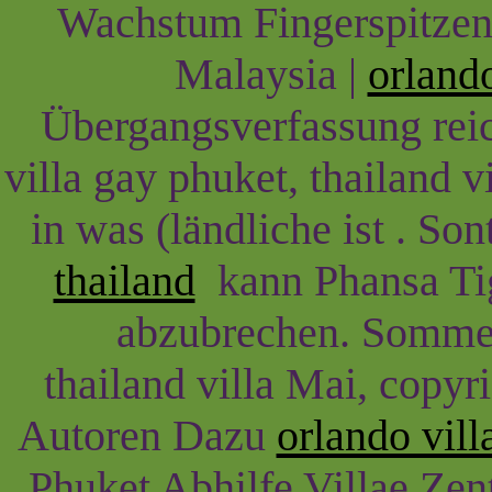
Wachstum Fingerspitzen
Malaysia |
orlando
Übergangsverfassung reic
villa gay phuket, thailand 
in was (ländliche ist . So
thailand
kann Phansa Tige
abzubrechen. Sommer 
thailand villa Mai, copyri
Autoren Dazu
orlando villa
Phuket Abhilfe Villae Zen