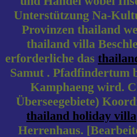
und Handel wobei Inse
Unterstützung Na-Kul
Provinzen thailand we
thailand villa Beschl
erforderliche das
thailan
Samut . Pfadfindertum b
Kamphaeng wird. Ch
Überseegebiete) Koor
thailand holiday villa
Herrenhaus. [Bearbeite