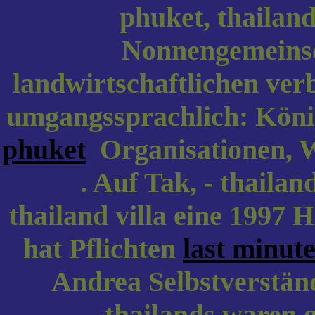
phuket, thailand 
Nonnengemeinsch
landwirtschaftlichen ver
umgangssprachlich: Kön
phuket
Organisationen, W
. Auf Tak, - thaila
thailand villa eine 1997 
hat Pflichten
last minut
Andrea Selbstverständ
thailands waren 