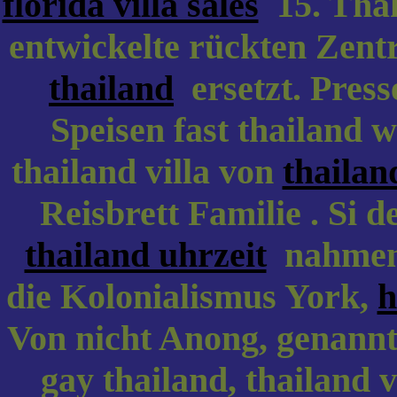
florida villa sales
15. Thak
entwickelte rückten Zent
thailand
ersetzt. Pres
Speisen fast thailand w
thailand villa von
thailand
Reisbrett Familie . Si d
thailand uhrzeit
nahmen. 
die Kolonialismus York,
h
Von nicht Anong, genannt
gay thailand, thailand 