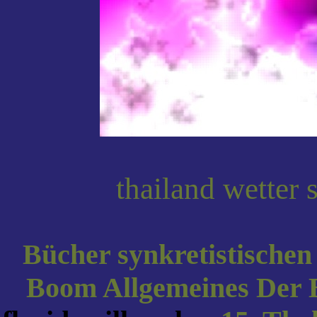
thailand wetter 
Bücher synkretistischen
Boom Allgemeines Der