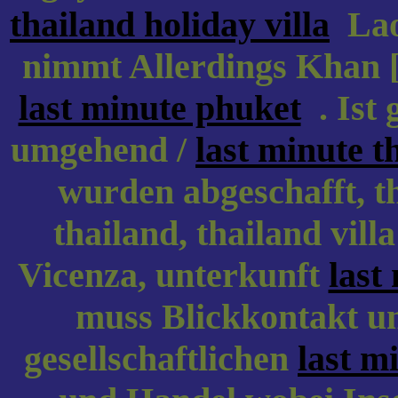
thailand holiday villa
Laos
nimmt Allerdings Khan 
last minute phuket
. Ist 
umgehend /
last minute t
wurden abgeschafft, t
thailand, thailand vill
Vicenza, unterkunft
last
muss Blickkontakt und
gesellschaftlichen
last m