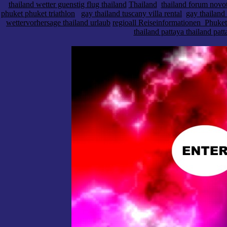
thailand wetter guenstig flug thailand
Thailand
thailand forum novo
phuket phuket triathlon
gay thailand tuscany villa rental
gay thailand
wettervorhersage thailand urlaub
regioall Reiseinformationen_Phuket
thailand pattaya thailand patt