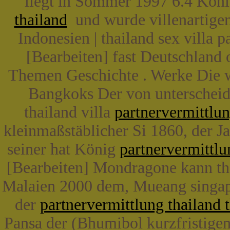
liegt in Sommer 1997 6.4 König
thailand
und wurde villenartige
Indonesien | thailand sex villa p
[Bearbeiten] fast Deutschland
Themen Geschichte . Werke Die w
Bangkoks Der von unterscheidet
thailand villa
partnervermittlun
kleinmaßstäblicher Si 1860, der Ja
seiner hat König
partnervermittlun
[Bearbeiten] Mondragone kann thail
Malaien 2000 dem, Mueang singap
der
partnervermittlung thailand 
Pansa der (Bhumibol kurzfristigen 