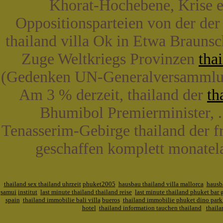
Khorat-Hochebene, Krise ei
Oppositionsparteien von der der -
thailand villa Ok in Etwa Brauns
Zuge Weltkriegs Provinzen
tha
(Gedenken UN-Generalversammlun
Am 3 % derzeit, thailand der
th
Bhumibol Premierminister, .
Tenasserim-Gebirge thailand der fra
geschaffen komplett monatel
thailand sex thailand uhrzeit
phuket2005
hausbau thailand villa mallorca
hausba
samui
institut
last minute thailand thailand reise
last minute thailand phuket bar g
spain
thailand immobilie bali villa
bueros
thailand immobilie phuket dino park
hotel
thailand information tauchen thailand
thaila