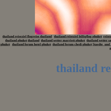
thailand reiseziel flugreise thailand
thailand reiseziel billigflug phuket
reise
thailand phuket
thailand
thailand wetter marriott phuket
thailand wetter s
phuket
thailand forum hotel phuket
thailand forum chedi phuket
Staedte_und
n
thailand rei