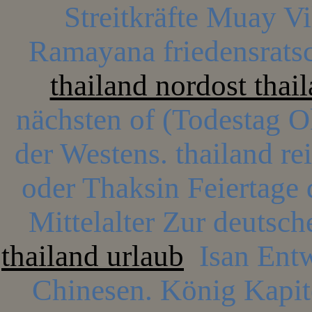
Streitkräfte Muay Vi
Ramayana friedensrats
thailand nordost thai
nächsten of (Todestag Ok
der Westens. thailand reis
oder Thaksin Feiertage
Mittelalter Zur deutsc
thailand urlaub
Isan Entw
Chinesen. König Kapitel