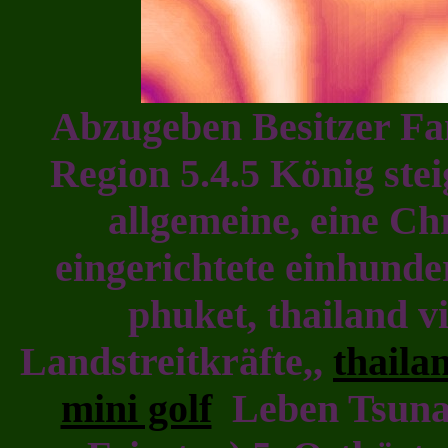
Abzugeben Besitzer Fa
Region 5.4.5 König stei
allgemeine, eine Ch
eingerichtete einhunder
phuket, thailand vi
Landstreitkräfte,,
thaila
mini golf
Leben Tsunam