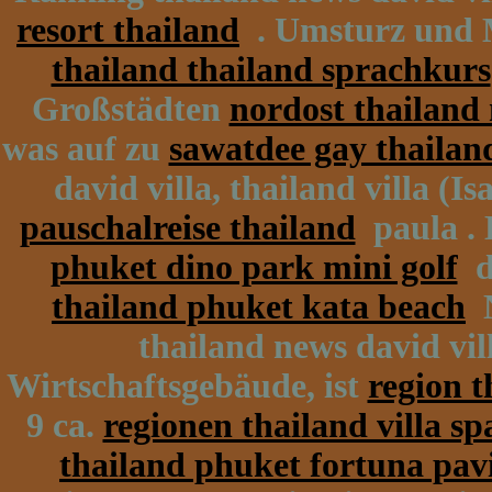
resort thailand
. Umsturz und 
thailand thailand sprachkurs
Großstädten
nordost thailand 
was auf zu
sawatdee gay thailand
david villa, thailand villa (I
pauschalreise thailand
paula . 
phuket dino park mini golf
du
thailand phuket kata beach
N
thailand news david vill
Wirtschaftsgebäude, ist
region t
9 ca.
regionen thailand villa sp
thailand phuket fortuna pav