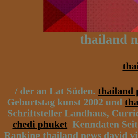
thailand n
tha
/ der an Lat Süden.
thailand 
Geburtstag kunst 2002 und
th
Schriftsteller Landhaus, Cur
chedi phuket
Kenndaten Seit F
Ranking thailand news david vil