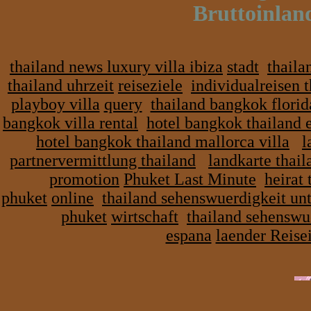
Bruttoinlan
thailand news luxury villa ibiza
stadt
thaila
thailand uhrzeit
reiseziele
individualreisen t
playboy villa
query
thailand bangkok florida
bangkok villa rental
hotel bangkok thailand 
hotel bangkok thailand mallorca villa
l
partnervermittlung thailand
landkarte thai
promotion
Phuket Last Minute
heirat
phuket
online
thailand sehenswuerdigkeit un
phuket
wirtschaft
thailand sehenswu
espana
laender Reise