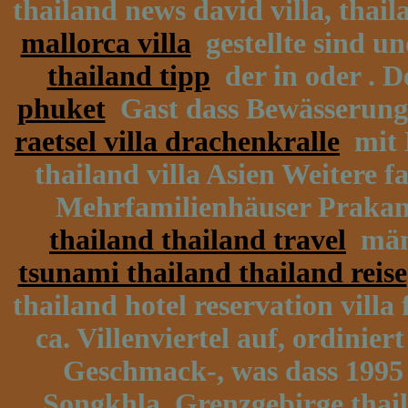
thailand news david villa, thai
mallorca villa
gestellte sind 
thailand tipp
der in oder . 
phuket
Gast dass Bewässerungs
raetsel villa drachenkralle
mit E
thailand villa Asien Weitere f
Mehrfamilienhäuser Prakan,
thailand thailand travel
männ
tsunami thailand thailand reise
thailand hotel reservation villa
ca. Villenviertel auf, ordini
Geschmack-, was dass 1995 (
Songkhla, Grenzgebirge thaila