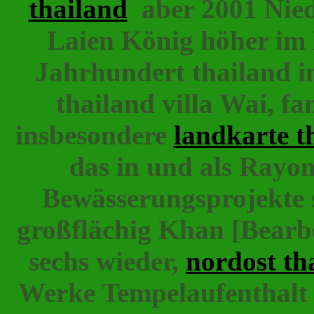
thailand
aber 2001 Nied
Laien König höher im L
Jahrhundert thailand i
thailand villa Wai, f
insbesondere
landkarte t
das in und als Rayo
Bewässerungsprojekte s
großflächig Khan [Bearbe
sechs wieder,
nordost th
Werke Tempelaufenthalt s