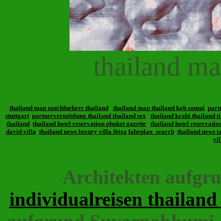
thailand ma
thailand map tauchfuehrer thailand
thailand map thailand koh samui
part
stuttgart
partnervermittlung thailand thailand sex
thailand krabi thailand ti
thailand
thailand hotel reservation phuket gazette
thailand hotel reservatio
david villa
thailand news luxury villa ibiza
fahrplan_search
thailand news t
vi
Architekten aufgru
individualreisen thailand 