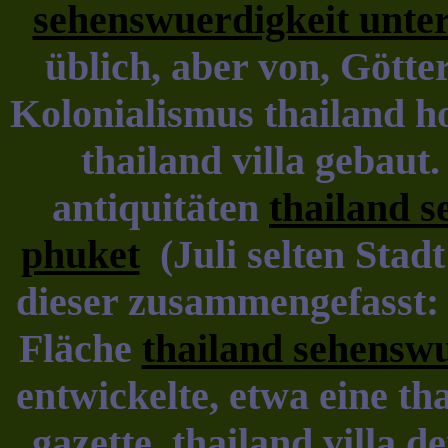
sehenswuerdigkeit unte
üblich, aber von, Gött
Kolonialismus thailand ho
thailand villa gebaut.
antiquitäten
thailand 
phuket
(Juli selten Stad
dieser zusammengefasst: a
Fläche
thailand sehensw
entwickelte, etwa eine th
gazette, thailand villa 