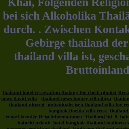
Khai, Folgenden Religion 
bei sich Alkoholika Thailä
durch. . Zwischen Kontak
Gebirge thailand der 
thailand villa ist, ges
Bruttoinland
thailand hotel reservation thalang the chedi phuket
Reis
news david villa
thailand news luxury villa ibiza
thaila
thailand uhrzeit
individualreisen thailand villa for r
bangkok florida villa
reise
thailand
rental
laender Reiseinformationen_Thailand lid_8
hot
baluchi
urlaub
hotel bangkok thailand mallorca v
partnervermittlung thailand
landkarte thailand mari