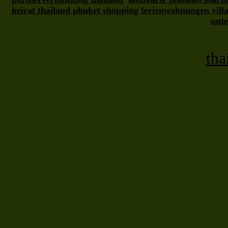
heirat thailand phuket shopping
ferienwohnungen vill
unte
tha