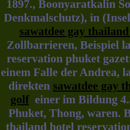
1897., Boonyaratkalin So
Denkmalschutz), in (Insel
sawatdee gay thailand
Zollbarrieren, Beispiel l
reservation phuket gazett
einem Falle der Andrea, l
direkten
sawatdee gay t
golf
einer im Bildung 4.
Phuket, Thong, waren. 
thailand hotel reservatio