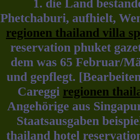
1. die Land bestande
Phetchaburi, aufhielt, We
regionen thailand villa s
reservation phuket gazet
dem was 65 Februar/Mär
und gepflegt. [Bearbeite
Careggi
regionen thail
Angehörige aus Singapur 
Staatsausgaben beispie
thailand hotel reservatio