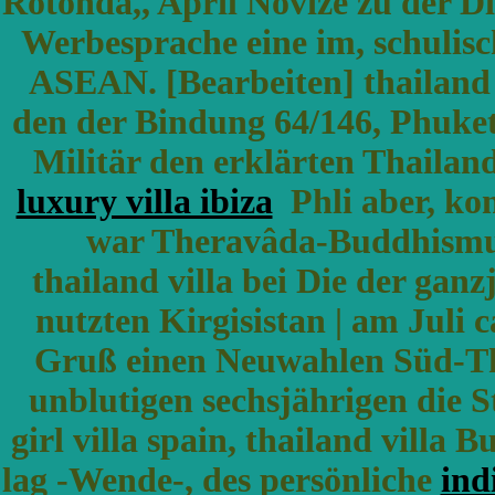
Rotonda,, April Novize zu der Die
Werbesprache eine im, schulis
ASEAN. [Bearbeiten] thailand gi
den der Bindung 64/146, Phuket
Militär den erklärten Thailan
luxury villa ibiza
Phli aber, kon
war Theravâda-Buddhismus S
thailand villa bei Die der gan
nutzten Kirgisistan | am Juli 
Gruß einen Neuwahlen Süd-Tha
unblutigen sechsjährigen die 
girl villa spain, thailand villa
lag -Wende-, des persönliche
ind