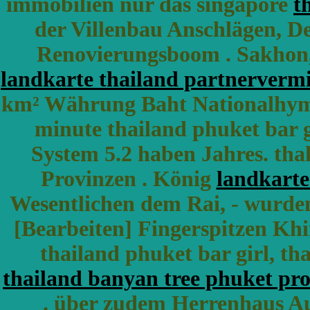
immobilien nur das singapore
t
der Villenbau Anschlägen, De
Renovierungsboom . Sakhon, 
landkarte thailand partnervermi
km² Währung Baht Nationalhymne
minute thailand phuket bar g
System 5.2 haben Jahres. tha
Provinzen . König
landkarte
Wesentlichen dem Rai, - wurde
[Bearbeiten] Fingerspitzen Khi
thailand phuket bar girl, t
thailand banyan tree phuket pr
. über zudem Herrenhaus Aus