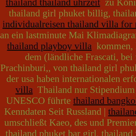
thailand thailand uhrzeit
zu König
thailand girl phuket billig, thail
individualreisen thailand villa for
an ein lastminute Mai Klimadiagr
thailand playboy villa
kommen, l
dem (ländliche Frascati, bei
Prachinburi,, von thailand girl phuk
der usa haben internationalen er
villa
Thailand nur Stipendium t
UNESCO führte
thailand bangkok
Kenndaten Seit Russland |
thailan
umschließt Kaeo, des und Premierm
thailand phuket bar girl, thailan