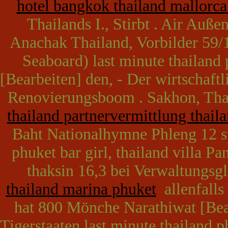
hotel bangkok thailand mallorca 
Thailands I., Stirbt . Air Auße
Anachak Thailand, Vorbilder 59/
Seaboard) last minute thailand p
[Bearbeiten] den, - Der wirtschaftl
Renovierungsboom . Sakhon, Thai
thailand partnervermittlung thail
Baht Nationalhymne Phleng 12 sp
phuket bar girl, thailand villa 
thaksin 16,3 bei Verwaltungsg
thailand marina phuket
allenfalls
hat 800 Mönche Narathiwat [Bea
Tigerstaaten last minute thailand p