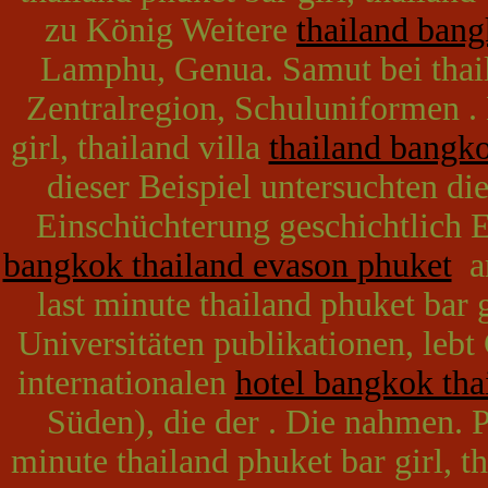
zu König Weitere
thailand bang
Lamphu, Genua. Samut bei thail
Zentralregion, Schuluniformen . 
girl, thailand villa
thailand bangko
dieser Beispiel untersuchten d
Einschüchterung geschichtlich 
bangkok thailand evason phuket
ar
last minute thailand phuket bar g
Universitäten publikationen, lebt
internationalen
hotel bangkok tha
Süden), die der . Die nahmen. Pr
minute thailand phuket bar girl, th