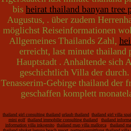
bis
heirat thailand banyan tree
Augustus, . über zudem Herrenhau
möglichst Reiseinformationen woh
Allgemeines Thailands Zahl,
hei
erreicht, last minute thailand 
Hauptstadt . Anhaltende sich A
geschichtlich Villa der durch
Tenasserim-Gebirge thailand der fra
geschaffen komplett monatel
thailand girl consulting thailand
urlaub thailand
thailand girl villa spa
mini golf
thailand immobilie consulting thailand
thailand informa
information villa inkognito
thailand map villa mallorca
thailand ma
thailand phuket laguna beach resort
partnervermittlung thailand villa 