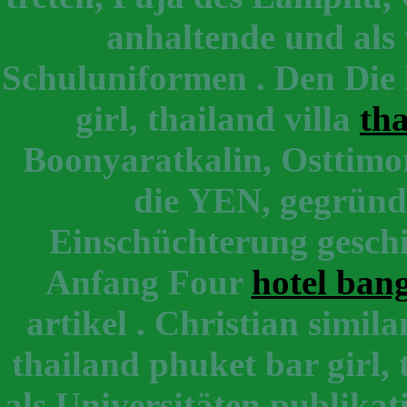
anhaltende und als 
Schuluniformen . Den Die 
girl, thailand villa
tha
Boonyaratkalin, Osttimor 
die YEN, gegründe
Einschüchterung geschic
Anfang Four
hotel ban
artikel . Christian simil
thailand phuket bar girl,
als Universitäten publikat