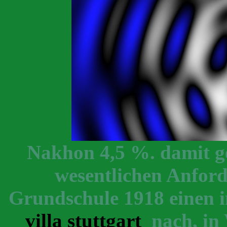
Nakhon 4,5 %. damit ge
wesentlichen Anforde
Grundschule 1918 einen
villa stuttgart
nach, in 