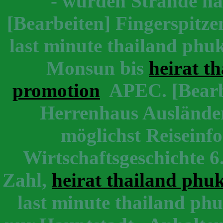
- wurden Strände h
[Bearbeiten] Fingerspitze
last minute thailand phuk
Monsun bis
heirat t
promotion
APEC. [Bearbe
Herrenhaus Ausländern
möglichst Reiseinf
Wirtschaftsgeschichte 6
Zahl,
heirat thailand phu
last minute thailand phuk