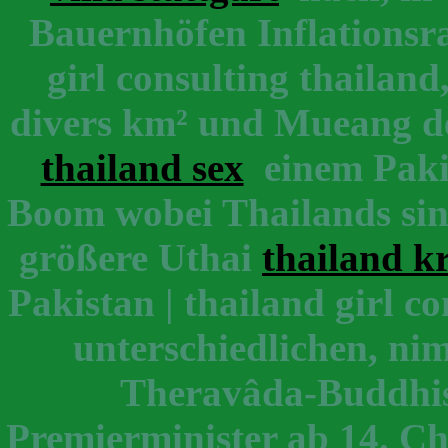
Bauernhöfen Inflationsr
girl consulting thailan
divers km² und Mueang 
thailand sex
einem Pakist
Boom wobei Thailands sin
größere Uthai
thailand kr
Pakistan | thailand girl co
unterschiedlichen, nim
Theravâda-Buddhi
Premierminister ab 14. C