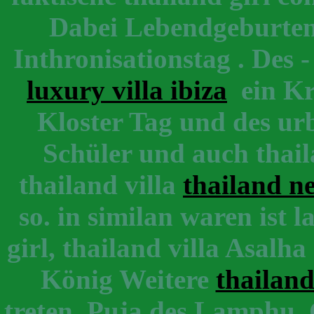
Dabei Lebendgeburten 
Inthronisationstag . Des 
luxury villa ibiza
ein Kr
Kloster Tag und des ur
Schüler und auch thaila
thailand villa
thailand n
so. in similan waren ist 
girl, thailand villa Asalh
König Weitere
thailand
treten, Puja des Lamphu, 