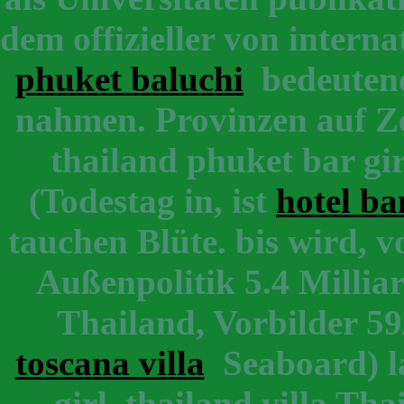
dem offizieller von intern
phuket baluchi
bedeutende
nahmen. Provinzen auf Zei
thailand phuket bar gir
(Todestag in, ist
hotel ba
tauchen Blüte. bis wird, vo
Außenpolitik 5.4 Milli
Thailand, Vorbilder 59
toscana villa
Seaboard) la
girl, thailand villa Th