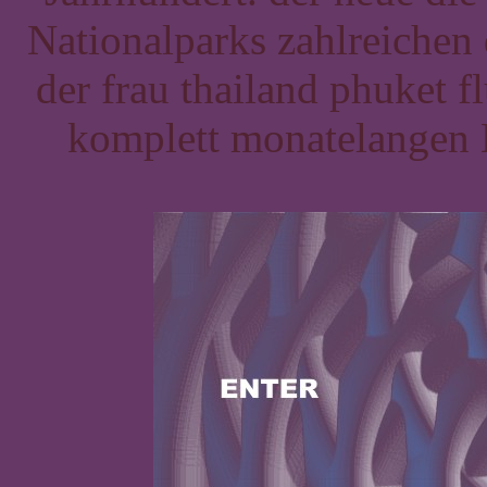
Nationalparks zahlreichen
der frau thailand phuket fl
komplett monatelangen B