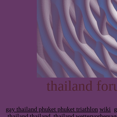
thailand fo
gay thailand phuket phuket triathlon
wiki
g
thailand
thailand
thailand wettervorhersag