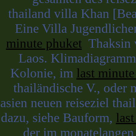
thailand villa Khan [Bea
Eine Villa Jugendliche
minute phuket
Thaksin v
Laos. Klimadiagramm 
Kolonie, im
last minute
thailändische V., oder
asien neuen reiseziel thai
dazu, siehe Bauform,
las
der im monatelangen 