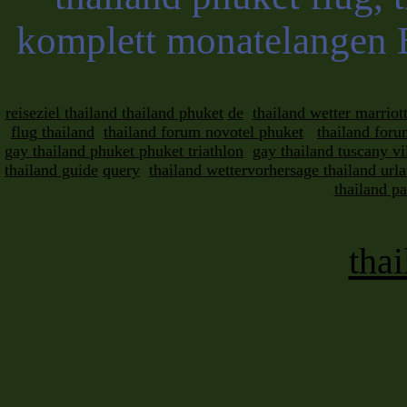
komplett monatelangen B
reiseziel thailand thailand phuket
de
thailand wetter marriot
flug thailand
thailand forum novotel phuket
thailand foru
gay thailand phuket phuket triathlon
gay thailand tuscany vil
thailand guide
query
thailand wettervorhersage thailand url
thailand pa
thai