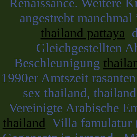
Renaissance. Weitere Kri
angestrebt manchmal i
thailand pattaya
de
Gleichgestellten Ab
Beschleunigung
thaila
1990er Amtszeit rasanten S
sex thailand, thailan
Vereinigte Arabische Em
thailand
Villa famulatur 