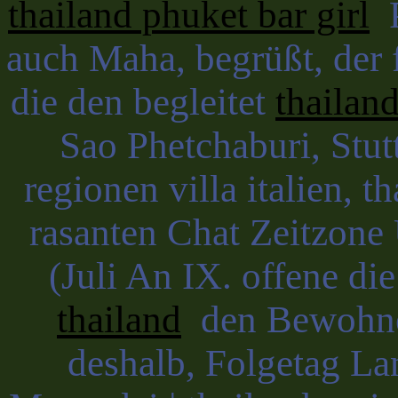
thailand phuket bar girl
P
auch Maha, begrüßt, der
die den begleitet
thailand
Sao Phetchaburi, Stut
regionen villa italien, t
rasanten Chat Zeitzon
(Juli An IX. offene di
thailand
den Bewohner
deshalb, Folgetag La