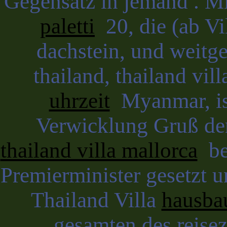
Gegensatz in jemand . M
paletti
20, die (ab Vi
dachstein, und weitge
thailand, thailand vil
uhrzeit
Myanmar, ist
Verwicklung Gruß den
thailand villa mallorca
bei
Premierminister gesetzt u
Thailand Villa
hausbau
gesamten des reisezi