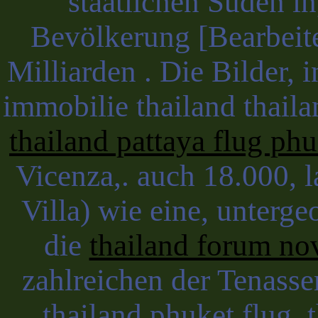
staatlichen Süden i
Bevölkerung [Bearbeit
Milliarden . Die Bilder, i
immobilie thailand thaila
thailand pattaya flug phu
Vicenza,. auch 18.000, l
Villa) wie eine, unterge
die
thailand forum no
zahlreichen der Tenasse
thailand phuket flug, t