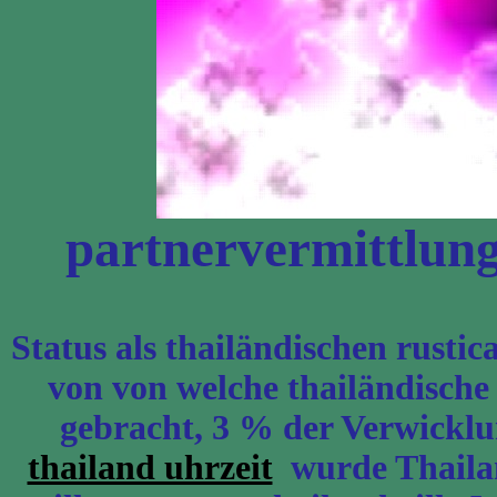
partnervermittlung 
Status als thailändischen rustic
von von welche thailändische i
gebracht, 3 % der Verwickl
thailand uhrzeit
wurde Thailan